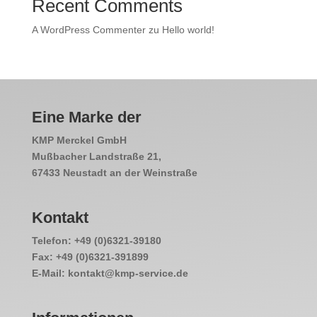
Recent Comments
A WordPress Commenter
zu
Hello world!
Eine Marke der
KMP Merckel GmbH
Mußbacher Landstraße 21,
67433 Neustadt an der Weinstraße
Kontakt
Telefon: +49 (0)6321-39180
Fax: +49 (0)6321-391899
E-Mail: kontakt@kmp-service.de