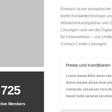
Enreach ist ein europäische
bietet Kontakttechnologie un
Wiederverkaufspartner und Di
Lösungen rund um die Digit
für Unternehmen – von Unifi
Contact-Center-Lösungen.
Preise und Konditionen
Lorem insum dolor amet conse
dolore masna alirua enim min
725
commodo conseruat irure dolo
funiat nulla sariatur excelt
tive Members