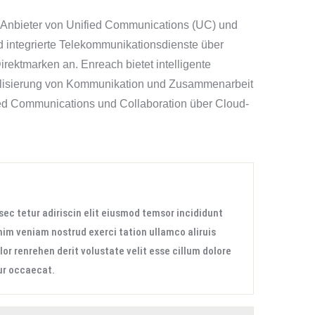
r Anbieter von Unified Communications (UC) und
d integrierte Telekommunikationsdienste über
rektmarken an. Enreach bietet intelligente
alisierung von Kommunikation und Zusammenarbeit
ed Communications und Collaboration über Cloud-
c tetur adiriscin elit eiusmod temsor incididunt
im veniam nostrud exerci tation ullamco aliruis
r renrehen derit volustate velit esse cillum dolore
eur occaecat.