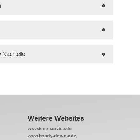
n
 Nachteile
Weitere Websites
www.kmp-service.de
www.handy-doc-nw.de